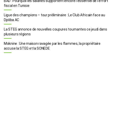
BAD : Pourquoi les salariés supportent encore l’essentiel de l’effort
fiscal en Tunisie
Ligue des champions – tour préliminaire : Le Club Africain face au
Djoliba AC
La STEG annonce de nouvelles coupures tournantes ce jeudi dans
plusieurs régions
Moknine : Une maison ravagée par les flammes, la propriétaire
accuse la STEG et la SONEDE