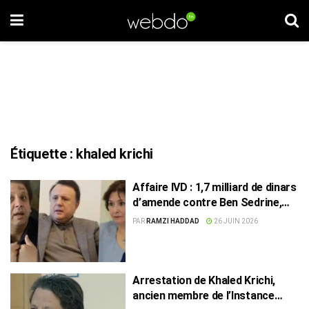
Étiquette :
khaled krichi
Affaire IVD : 1,7 milliard de dinars
d’amende contre Ben Sedrine,
Krichi, Chiboub et Korchid
PAR
RAMZI HADDAD
26 JUIN 2026
Arrestation de Khaled Krichi,
ancien membre de l’Instance