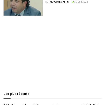
Vérité et Dignité
PAR
MOHAMED FETHI
3 JUIN 2026
Les plus récents