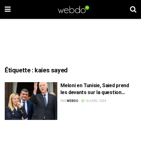
Étiquette :
kaies sayed
Meloni en Tunisie, Saied prend
les devants sur la question
migratoire
PAR
WEBDO
16 AVRIL 2024