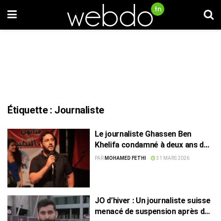
Étiquette :
Journaliste
Le journaliste Ghassen Ben
Khelifa condamné à deux ans de
prison
PAR
MOHAMED FETHI
31 MARS 2026
JO d’hiver : Un journaliste suisse
menacé de suspension après des