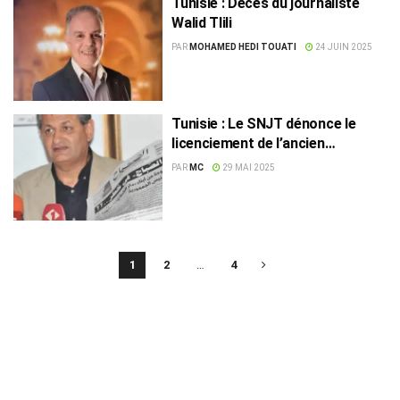
Tunisie : Décès du journaliste
Walid Tlili
PAR
MOHAMED HEDI TOUATI
24 JUIN 2025
Tunisie : Le SNJT dénonce le
licenciement de l’ancien
directeur d’Assabah
PAR
MC
29 MAI 2025
1
2
…
4