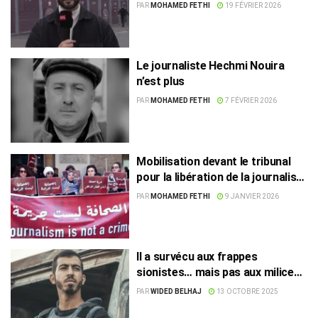
critiques sur Gaza
PAR
MOHAMED FETHI
19 FÉVRIER 2026
Le journaliste Hechmi Nouira
n’est plus
PAR
MOHAMED FETHI
7 FÉVRIER 2026
Mobilisation devant le tribunal
pour la libération de la journaliste
Chadha Hadj Mbarek
PAR
MOHAMED FETHI
9 JANVIER 2026
Il a survécu aux frappes
sionistes… mais pas aux milices
à Gaza !
PAR
WIDED BELHAJ
13 OCTOBRE 2025