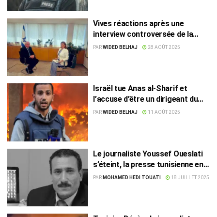
Vives réactions après une
interview controversée de la
journaliste tunisienne Rim
PAR
WIDED BELHAJ
28 AOÛT 2025
Bougamra
Israël tue Anas al-Sharif et
l’accuse d’être un dirigeant du
Hamas
PAR
WIDED BELHAJ
11 AOÛT 2025
Le journaliste Youssef Oueslati
s’éteint, la presse tunisienne en
deuil
PAR
MOHAMED HEDI TOUATI
18 JUILLET 2025