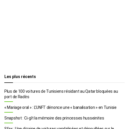
Les plus récents
Plus de 100 voitures de Tunisiens résidant au Qatar bloquées au
port de Radès
« Mariage oral » : L’UNFT dénonce une « banalisation » en Tunisie
Snapshot : Ci-gît la mémoire des princesses husseinites
Sfax : Une dizaine de voitures vandalisées et dépouillées sur le