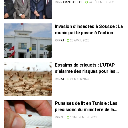
PAR
RAMZI HADDAD
24 DÉCEMBRE 2025
Invasion d’insectes à Sousse : La
municipalité passe à l’action
PAR
KJ
25 AVRIL 2025
Essaims de criquets : L’UTAP
s’alarme des risques pour les
récoltes
PAR
KJ
24 MARS 2025
Punaises de lit en Tunisie : Les
précisions du ministère de la
Santé
PAR
CL
10 NOVEMBRE 2023