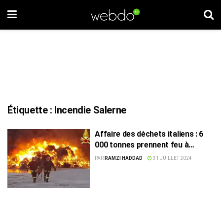
Étiquette :
Incendie Salerne
Affaire des déchets italiens : 6
000 tonnes prennent feu à
Salerne
PAR
RAMZI HADDAD
31 JUILLET 2024