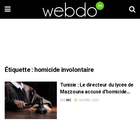
Étiquette :
homicide involontaire
Tunisie : Le directeur du lycée de
Mazzouna accusé d’homicide
involontaire
PAR
MC
16 AVRIL 2025