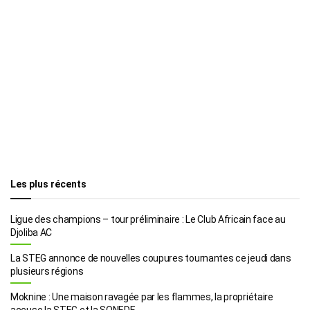
Les plus récents
Ligue des champions – tour préliminaire : Le Club Africain face au
Djoliba AC
La STEG annonce de nouvelles coupures tournantes ce jeudi dans
plusieurs régions
Moknine : Une maison ravagée par les flammes, la propriétaire
accuse la STEG et la SONEDE