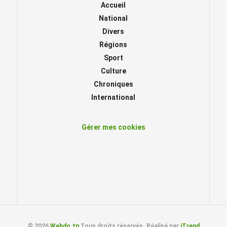
Accueil
National
Divers
Régions
Sport
Culture
Chroniques
International
Gérer mes cookies
© 2026
Webdo.tn
Tous droits réservés. Réalisé par
iTrend