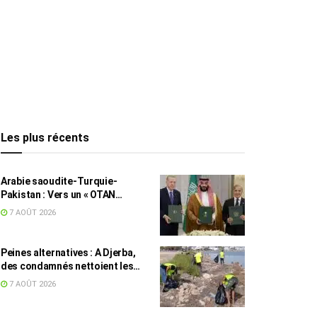
Les plus récents
Arabie saoudite-Turquie-
Pakistan : Vers un « OTAN
islamique » ?
7 AOÛT 2026
Peines alternatives : A Djerba,
des condamnés nettoient les
plages
7 AOÛT 2026