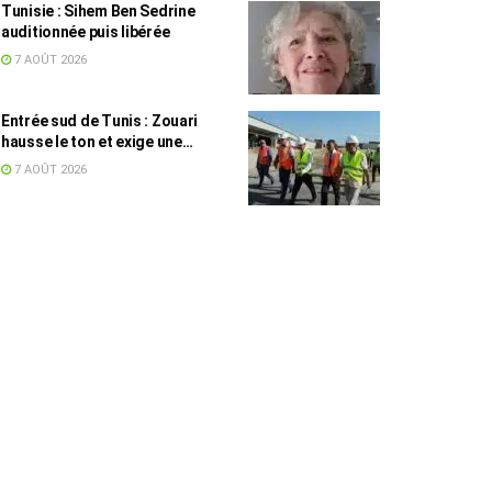
Tunisie : Sihem Ben Sedrine
auditionnée puis libérée
7 AOÛT 2026
Entrée sud de Tunis : Zouari
hausse le ton et exige une
accélération des travaux
7 AOÛT 2026