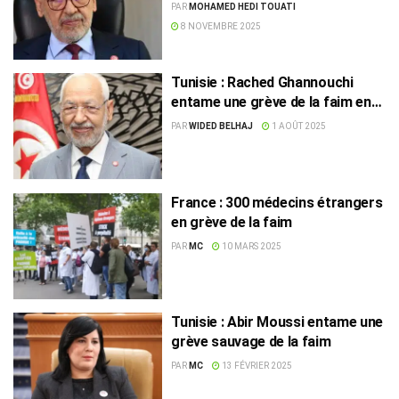
la faim
PAR
MOHAMED HEDI TOUATI
8 NOVEMBRE 2025
Tunisie : Rached Ghannouchi
entame une grève de la faim en
solidarité avec Gaza
PAR
WIDED BELHAJ
1 AOÛT 2025
France : 300 médecins étrangers
en grève de la faim
PAR
MC
10 MARS 2025
Tunisie : Abir Moussi entame une
grève sauvage de la faim
PAR
MC
13 FÉVRIER 2025