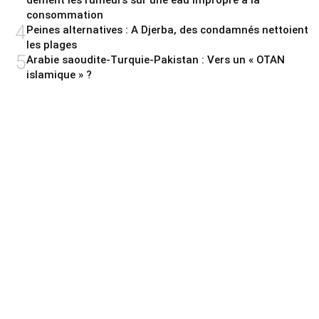
dément les rumeurs sur une eau impropre à la
consommation
4
Peines alternatives : A Djerba, des condamnés nettoient
les plages
5
Arabie saoudite-Turquie-Pakistan : Vers un « OTAN
islamique » ?