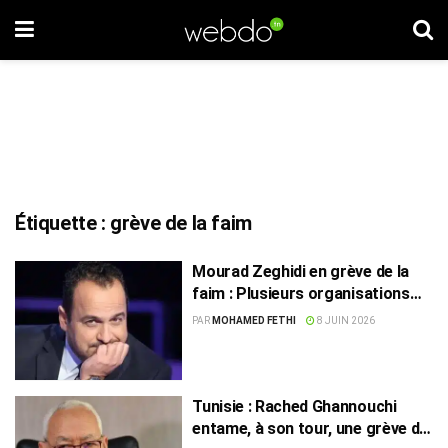
Étiquette :
grève de la faim
Mourad Zeghidi en grève de la
faim : Plusieurs organisations
expriment leurs préoccupations
PAR
MOHAMED FETHI
8 JUIN 2026
Tunisie : Rached Ghannouchi
entame, à son tour, une grève de