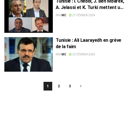
Tunisie : I. Chebbi, J. Ben Mbarek,
A. Jelassi et K. Turki mettent un
terme à leur grève de la faim
PAR
MC
27 FÉVRIER 2024
Tunisie : Ali Laarayedh en grève
de la faim
PAR
MC
22 FÉVRIER 2024
1
2
3