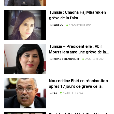
Tunisie : Chadha Haj Mbarek en
grève de la faim
PAR
WEBDO
7 NOVEMBRE 2024
Tunisie – Présidentielle : Abir
Moussi entame une grève de la
faim
PAR
FIRAS BEN ABDELTIF
29 JUILLET 2024
Noureddine Bhiri en réanimation
après 17 jours de grève de la
faim
PAR
AZ
15 JUILLET 2024