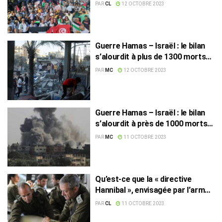
US ferme ses portes !
PAR
CL
12 OCTOBRE 2023
Guerre Hamas – Israël : le bilan
s’alourdit à plus de 1300 morts
et 6000 blessés du côté
PAR
MC
12 OCTOBRE 2023
palestinien
Guerre Hamas – Israël : le bilan
s’alourdit à près de 1000 morts
du côté palestinien
PAR
MC
11 OCTOBRE 2023
Qu’est-ce que la « directive
Hannibal », envisagée par l’armée
israélienne ?
PAR
CL
11 OCTOBRE 2023