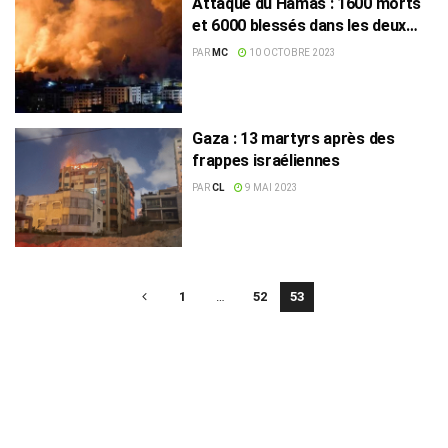
Attaque du Hamas : 1600 morts
et 6000 blessés dans les deux
camps
PAR
MC
10 OCTOBRE 2023
Gaza : 13 martyrs après des
frappes israéliennes
PAR
CL
9 MAI 2023
1
…
52
53