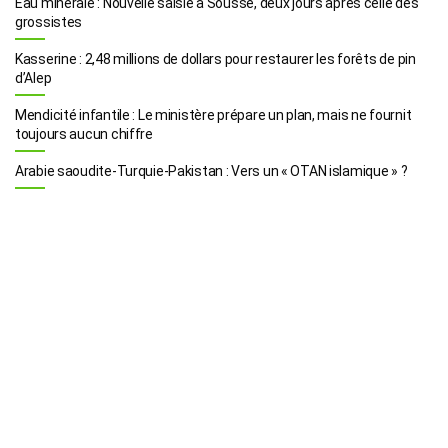
Eau minérale : Nouvelle saisie à Sousse, deux jours après celle des
grossistes
Kasserine : 2,48 millions de dollars pour restaurer les forêts de pin
d’Alep
Mendicité infantile : Le ministère prépare un plan, mais ne fournit
toujours aucun chiffre
Arabie saoudite-Turquie-Pakistan : Vers un « OTAN islamique » ?