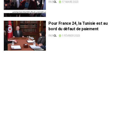
antisémites »
PAR
CL
17 MARS 2023
Pour France 24, la Tunisie est au
bord du défaut de paiement
PAR
CL
1 FÉVRIER 2023