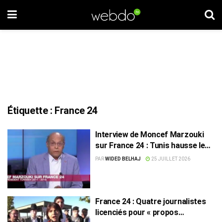
Étiquette :
France 24
Interview de Moncef Marzouki
sur France 24 : Tunis hausse le
ton et convoque l’ambassadrice
PAR
WIDED BELHAJ
25 JUILLET 2026
de France
France 24 : Quatre journalistes
licenciés pour « propos