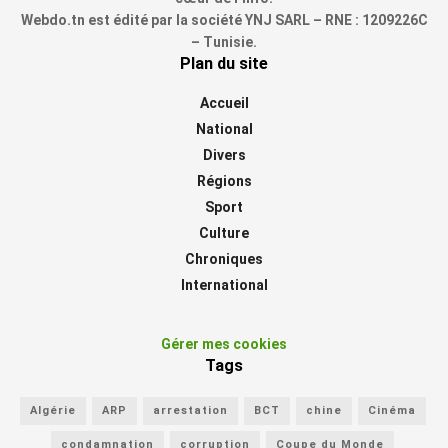
Webdo.tn est édité par la société YNJ SARL – RNE : 1209226C
– Tunisie.
Plan du site
Accueil
National
Divers
Régions
Sport
Culture
Chroniques
International
Gérer mes cookies
Tags
Algérie
ARP
arrestation
BCT
chine
Cinéma
condamnation
corruption
Coupe du Monde