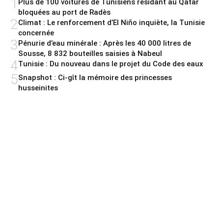
1
Plus de 100 voitures de Tunisiens résidant au Qatar
bloquées au port de Radès
2
Climat : Le renforcement d’El Niño inquiète, la Tunisie
concernée
3
Pénurie d’eau minérale : Après les 40 000 litres de
Sousse, 8 832 bouteilles saisies à Nabeul
4
Tunisie : Du nouveau dans le projet du Code des eaux
5
Snapshot : Ci-gît la mémoire des princesses
husseinites