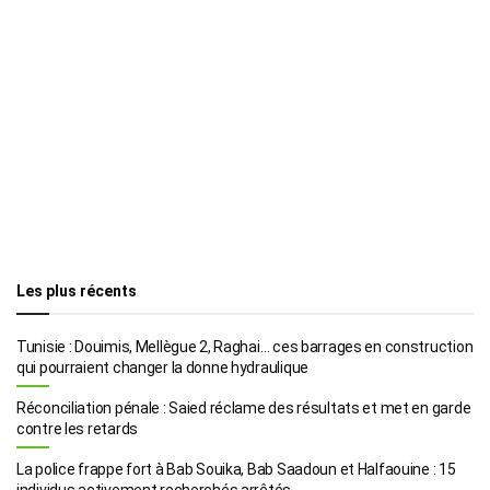
Les plus récents
Tunisie : Douimis, Mellègue 2, Raghai… ces barrages en construction
qui pourraient changer la donne hydraulique
Réconciliation pénale : Saied réclame des résultats et met en garde
contre les retards
La police frappe fort à Bab Souika, Bab Saadoun et Halfaouine : 15
individus activement recherchés arrêtés