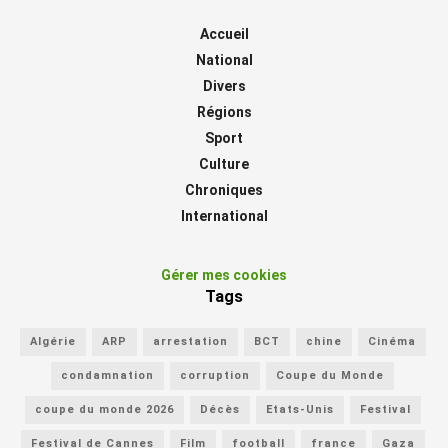
Accueil
National
Divers
Régions
Sport
Culture
Chroniques
International
Gérer mes cookies
Tags
Algérie
ARP
arrestation
BCT
chine
Cinéma
condamnation
corruption
Coupe du Monde
coupe du monde 2026
Décès
Etats-Unis
Festival
Festival de Cannes
Film
football
france
Gaza