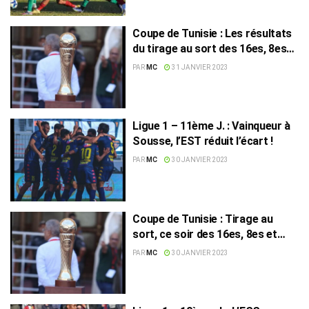
Coupe de Tunisie : Les résultats
du tirage au sort des 16es, 8es
et quarts de finale
PAR
MC
31 JANVIER 2023
Ligue 1 – 11ème J. : Vainqueur à
Sousse, l’EST réduit l’écart !
PAR
MC
30 JANVIER 2023
Coupe de Tunisie : Tirage au
sort, ce soir des 16es, 8es et
quarts de finale
PAR
MC
30 JANVIER 2023