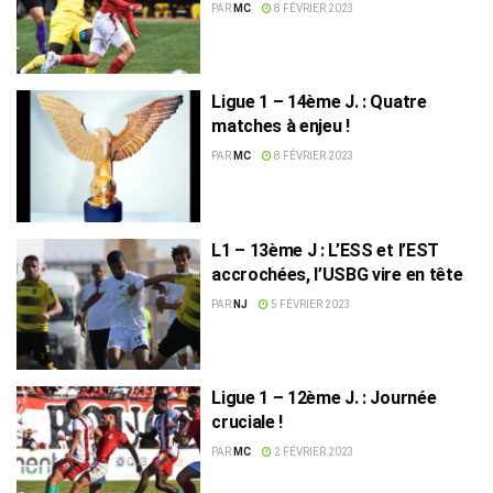
CS Chebba en Ligue 2
PAR
MC
8 FÉVRIER 2023
Ligue 1 – 14ème J. : Quatre
matches à enjeu !
PAR
MC
8 FÉVRIER 2023
L1 – 13ème J : L’ESS et l’EST
accrochées, l’USBG vire en tête
PAR
NJ
5 FÉVRIER 2023
Ligue 1 – 12ème J. : Journée
cruciale !
PAR
MC
2 FÉVRIER 2023