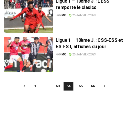
Ligue 1 – 10ème J. : L’ESS
remporte le clasico
PAR
MC
25 JANVIER 2023
Ligue 1 – 10ème J. : CSS-ESS et
EST-ST, affiches du jour
PAR
MC
25 JANVIER 2023
1
…
63
64
65
66