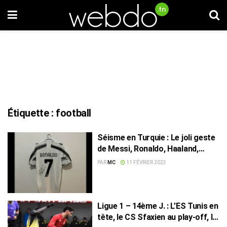
Étiquette :
football
Séisme en Turquie : Le joli geste
de Messi, Ronaldo, Haaland,
Mbappé, etc.
PAR
MC
11 FÉVRIER 2023
Ligue 1 – 14ème J. : L’ES Tunis en
tête, le CS Sfaxien au play-off, le