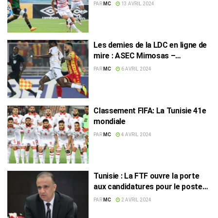
reprise
PAR
MC
13 AVRIL 2024
Les demies de la LDC en ligne de
mire : ASEC Mimosas –
Espérance ST, où regarder le
PAR
MC
6 AVRIL 2024
match !
Classement FIFA: La Tunisie 41e
mondiale
PAR
MC
4 AVRIL 2024
Tunisie : La FTF ouvre la porte
aux candidatures pour le poste
de président
PAR
MC
2 AVRIL 2024