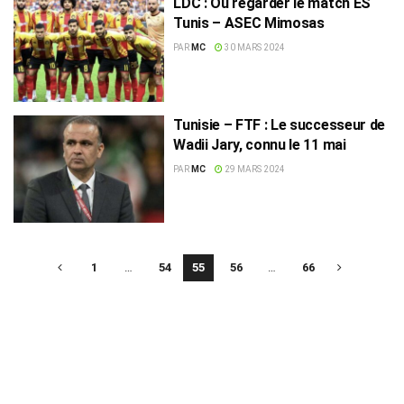
LDC : Où regarder le match ES
Tunis – ASEC Mimosas
PAR
MC
30 MARS 2024
Tunisie – FTF : Le successeur de
Wadii Jary, connu le 11 mai
PAR
MC
29 MARS 2024
1
…
54
55
56
…
66