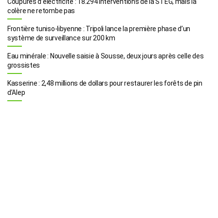
Coupures d’électricité : 18.294 interventions de la STEG, mais la
colère ne retombe pas
Frontière tuniso-libyenne : Tripoli lance la première phase d’un
système de surveillance sur 200 km
Eau minérale : Nouvelle saisie à Sousse, deux jours après celle des
grossistes
Kasserine : 2,48 millions de dollars pour restaurer les forêts de pin
d’Alep