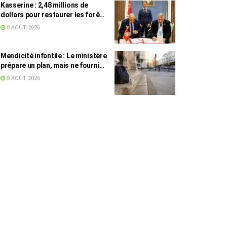
Kasserine : 2,48 millions de
dollars pour restaurer les forêts
de pin d’Alep
8 AOÛT 2026
Mendicité infantile : Le ministère
prépare un plan, mais ne fournit
toujours aucun chiffre
8 AOÛT 2026