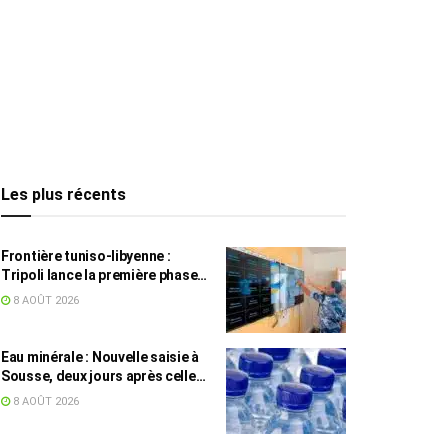
Les plus récents
Frontière tuniso-libyenne :
Tripoli lance la première phase
d’un système de surveillance sur
8 AOÛT 2026
200 km
Eau minérale : Nouvelle saisie à
Sousse, deux jours après celle
des grossistes
8 AOÛT 2026