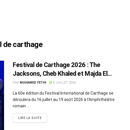
al de carthage
Festival de Carthage 2026 : The
Jacksons, Cheb Khaled et Majda El
Roumi à l’affiche
PAR
MOHAMED FETHI
8 JUILLET 2026
La 60e édition du Festival International de Carthage se
déroulera du 16 juillet au 19 août 2026 à l'Amphithéâtre
romain ...
LIRE LA SUITE