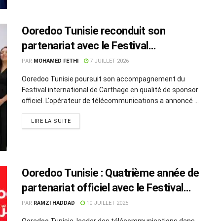
Ooredoo Tunisie reconduit son
partenariat avec le Festival
international de Carthage pour une
PAR
MOHAMED FETHI
7 JUILLET 2026
cinquième année
Ooredoo Tunisie poursuit son accompagnement du
Festival international de Carthage en qualité de sponsor
officiel. L'opérateur de télécommunications a annoncé ...
LIRE LA SUITE
Ooredoo Tunisie : Quatrième année de
partenariat officiel avec le Festival
International de Carthage
PAR
RAMZI HADDAD
10 JUILLET 2025
Ooredoo Tunisie, leader des télécommunications dans