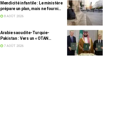
Mendicité infantile : Le ministère
prépare un plan, mais ne fournit
toujours aucun chiffre
8 AOÛT 2026
Arabie saoudite-Turquie-
Pakistan : Vers un « OTAN
islamique » ?
7 AOÛT 2026