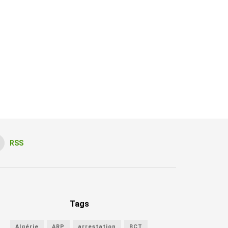
RSS
Tags
Algérie
ARP
arrestation
BCT