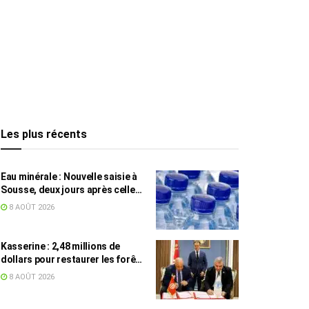
Les plus récents
Eau minérale : Nouvelle saisie à
Sousse, deux jours après celle
des grossistes
8 AOÛT 2026
Kasserine : 2,48 millions de
dollars pour restaurer les forêts
de pin d’Alep
8 AOÛT 2026