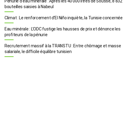
Pénurie d’eau minérale : Après les 40 000 litres de Sousse, 8 832
bouteilles saisies à Nabeul
Climat : Le renforcement d’El Niño inquiète, la Tunisie concernée
Eau minérale : L’ODC fustige les hausses de prix et dénonce les
profiteurs de la pénurie
Recrutement massif à la TRANSTU : Entre chômage et masse
salariale, le difficile équilibre tunisien