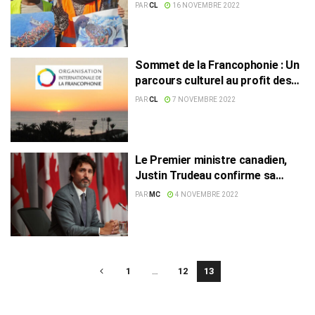
PAR
CL
16 NOVEMBRE 2022
Sommet de la Francophonie : Un
parcours culturel au profit des
invités de Djerba
PAR
CL
7 NOVEMBRE 2022
Le Premier ministre canadien,
Justin Trudeau confirme sa
participation au Sommet de
PAR
MC
4 NOVEMBRE 2022
Djerba
1
…
12
13