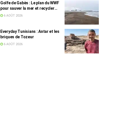
Golfe de Gabès : Le plan du WWF
pour sauver la mer et recycler
les déchets marins
6 AOÛT 2026
Everyday Tunisians : Antar et les
briques de Tozeur
6 AOÛT 2026