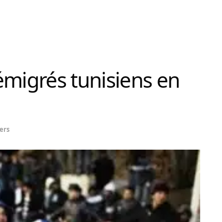
émigrés tunisiens en
ers