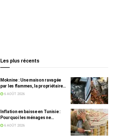
Les plus récents
Moknine : Une maison ravagée
par les flammes, la propriétaire
accuse la STEG et la SONEDE
6 AOÛT 2026
Inflation en baisse en Tunisie :
Pourquoi les ménages ne
ressentent pas l’amélioration
6 AOÛT 2026
annoncée ?