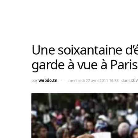
Une soixantaine d’
garde à vue à Paris
par
webdo.tn
mercredi 27 avril 2011 16:38
dans
Div