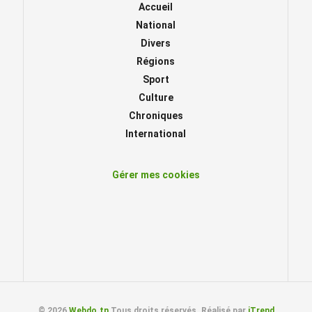
Accueil
National
Divers
Régions
Sport
Culture
Chroniques
International
Gérer mes cookies
© 2026
Webdo.tn
Tous droits réservés. Réalisé par
iTrend