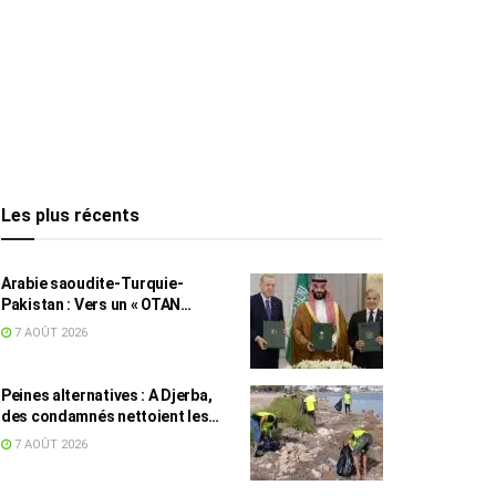
Les plus récents
Arabie saoudite-Turquie-
Pakistan : Vers un « OTAN
islamique » ?
7 AOÛT 2026
Peines alternatives : A Djerba,
des condamnés nettoient les
plages
7 AOÛT 2026