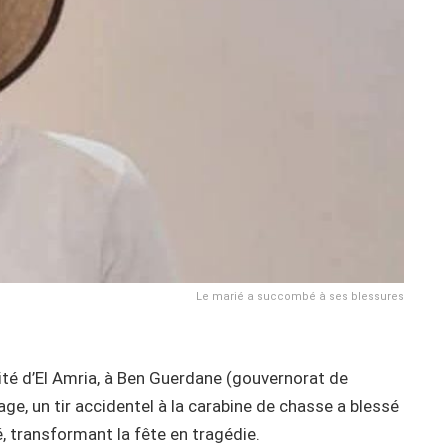
Le marié a succombé à ses blessures
lité d’El Amria, à Ben Guerdane (gouvernorat de
e, un tir accidentel à la carabine de chasse a blessé
, transformant la fête en tragédie.