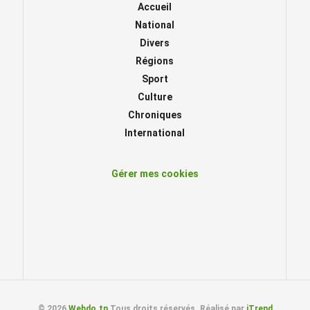
Accueil
National
Divers
Régions
Sport
Culture
Chroniques
International
Gérer mes cookies
© 2026
Webdo.tn
Tous droits réservés. Réalisé par
iTrend