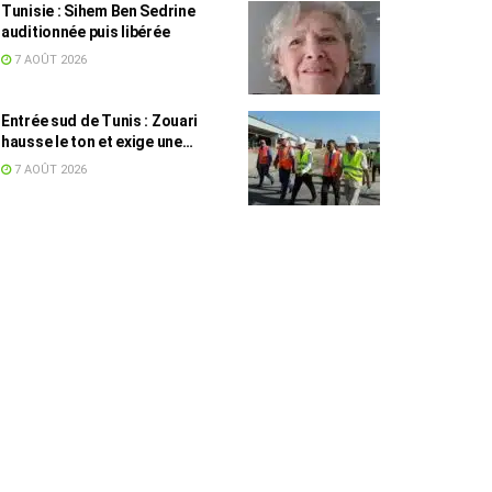
Tunisie : Sihem Ben Sedrine
auditionnée puis libérée
7 AOÛT 2026
Entrée sud de Tunis : Zouari
hausse le ton et exige une
accélération des travaux
7 AOÛT 2026