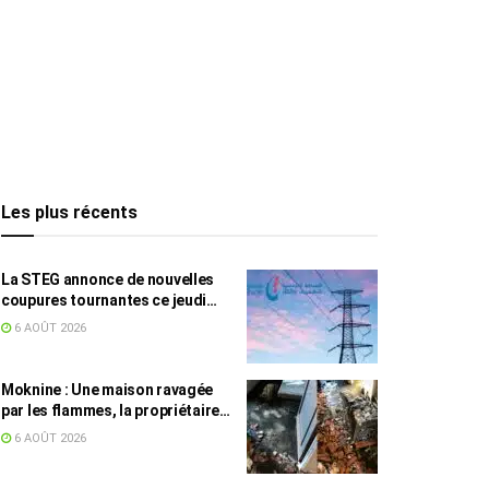
Les plus récents
La STEG annonce de nouvelles
coupures tournantes ce jeudi
dans plusieurs régions
6 AOÛT 2026
Moknine : Une maison ravagée
par les flammes, la propriétaire
accuse la STEG et la SONEDE
6 AOÛT 2026