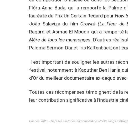
Flóra Anna Buda, qui a remporté la Palme 
lauréate du Prix Un Certain Regard pour
How t
João Salaviza du film
Crowrã (La Fleur de B
Regard et Asmae El Moudir qui a remporté le
Mère de tous les mensonges.
D’autres réalisa
Paloma Sermon-Daï et Iris Kaltenbäck, ont ég
Il est important de souligner les autres réco
festival,
notamment à Kaouther Ben Hania qui s
d’Or du meilleur documentaire ex-aequo avec
Toutes ces récompenses témoignent de la r
leur contribution significative à l’industrie c
Cannes 2023 – Sept réalisatrices en compétition officlle longs métrag