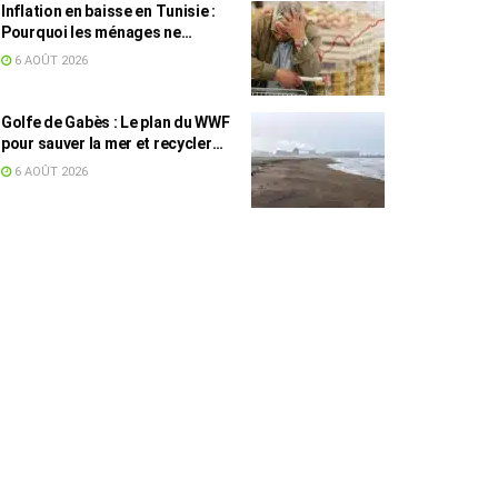
Inflation en baisse en Tunisie :
Pourquoi les ménages ne
ressentent pas l’amélioration
6 AOÛT 2026
annoncée ?
Golfe de Gabès : Le plan du WWF
pour sauver la mer et recycler
les déchets marins
6 AOÛT 2026