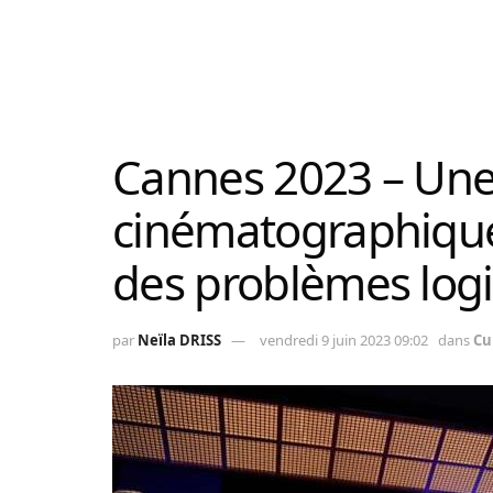
Cannes 2023 – Une 
cinématographique
des problèmes logi
par
Neïla DRISS
vendredi 9 juin 2023 09:02
dans
Cu