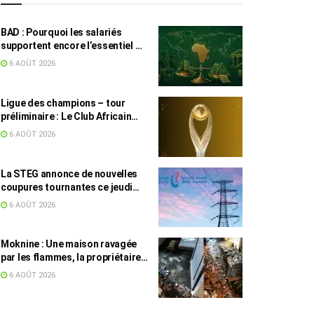
BAD : Pourquoi les salariés
supportent encore l’essentiel de
l’effort fiscal en Tunisie
6 AOÛT 2026
Ligue des champions – tour
préliminaire : Le Club Africain
face au Djoliba AC
6 AOÛT 2026
La STEG annonce de nouvelles
coupures tournantes ce jeudi
dans plusieurs régions
6 AOÛT 2026
Moknine : Une maison ravagée
par les flammes, la propriétaire
accuse la STEG et la SONEDE
6 AOÛT 2026