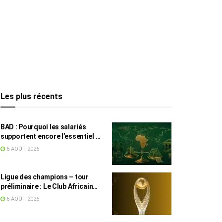
Les plus récents
BAD : Pourquoi les salariés
supportent encore l’essentiel de
l’effort fiscal en Tunisie
6 AOÛT 2026
Ligue des champions – tour
préliminaire : Le Club Africain
face au Djoliba AC
6 AOÛT 2026