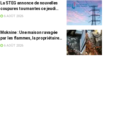
La STEG annonce de nouvelles
coupures tournantes ce jeudi
dans plusieurs régions
6 AOÛT 2026
Moknine : Une maison ravagée
par les flammes, la propriétaire
accuse la STEG et la SONEDE
6 AOÛT 2026