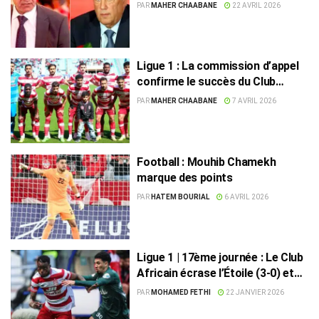
PAR
MAHER CHAABANE
22 AVRIL 2026
Ligue 1 : La commission d’appel
confirme le succès du Club
Africain face au CA Bizertin
PAR
MAHER CHAABANE
7 AVRIL 2026
Football : Mouhib Chamekh
marque des points
PAR
HATEM BOURIAL
6 AVRIL 2026
Ligue 1 | 17ème journée : Le Club
Africain écrase l’Étoile (3-0) et
rejoint l’Espérance en tête
PAR
MOHAMED FETHI
22 JANVIER 2026