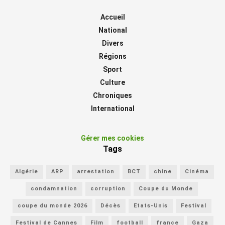
Accueil
National
Divers
Régions
Sport
Culture
Chroniques
International
Gérer mes cookies
Tags
Algérie
ARP
arrestation
BCT
chine
Cinéma
condamnation
corruption
Coupe du Monde
coupe du monde 2026
Décès
Etats-Unis
Festival
Festival de Cannes
Film
football
france
Gaza