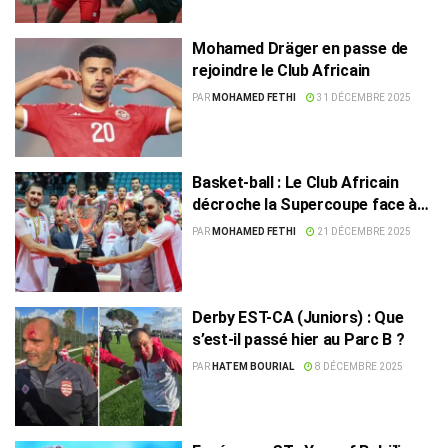
Mohamed Dräger en passe de
rejoindre le Club Africain
PAR
MOHAMED FETHI
31 DÉCEMBRE 2025
Basket-ball : Le Club Africain
décroche la Supercoupe face à
l’US Monastir
PAR
MOHAMED FETHI
21 DÉCEMBRE 2025
Derby EST-CA (Juniors) : Que
s’est-il passé hier au Parc B ?
PAR
HATEM BOURIAL
8 DÉCEMBRE 2025