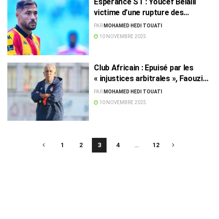
Espérance ST : Youcef Belaïli
victime d’une rupture des
ligaments croisés
PAR
MOHAMED HEDI TOUATI
10 NOVEMBRE 2025
Club Africain : Epuisé par les
« injustices arbitrales », Faouzi
Benzarti sur le départ
PAR
MOHAMED HEDI TOUATI
10 NOVEMBRE 2025
1
2
3
4
…
12