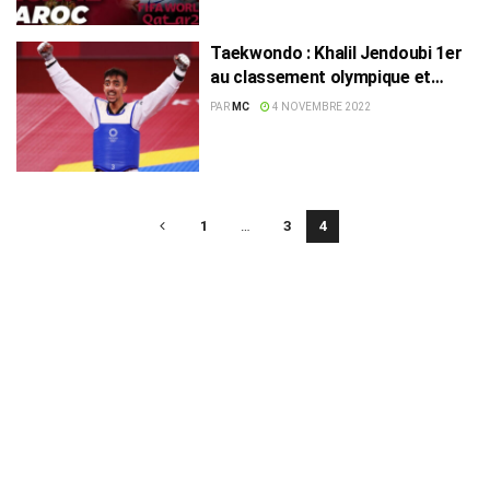
Taekwondo : Khalil Jendoubi 1er
au classement olympique et
3ème mondial
PAR
MC
4 NOVEMBRE 2022
1
…
3
4