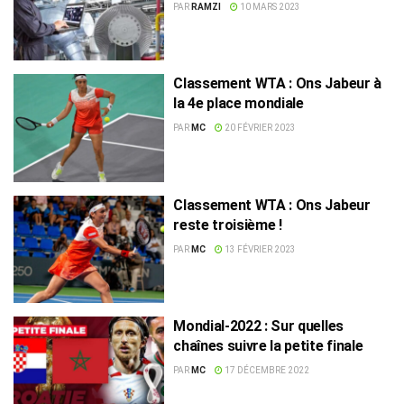
PAR
RAMZI
10 MARS 2023
Classement WTA : Ons Jabeur à
la 4e place mondiale
PAR
MC
20 FÉVRIER 2023
Classement WTA : Ons Jabeur
reste troisième !
PAR
MC
13 FÉVRIER 2023
Mondial-2022 : Sur quelles
chaînes suivre la petite finale
PAR
MC
17 DÉCEMBRE 2022