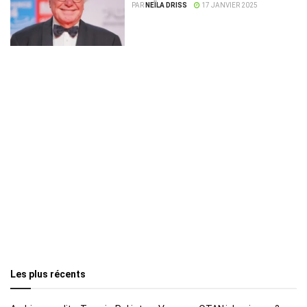
46e édition
PAR
NEÏLA DRISS
17 JANVIER 2025
Les plus récents