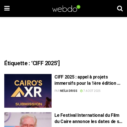
Étiquette :
‘CIFF 2025’]
CIFF 2025 : appel à projets
immersifs pour la 1ère édition de
“CAIRO’S XR”
PAR
NEÏLA DRISS
7 AOÛT 2025
Le Festival International du Film
du Caire annonce les dates de sa