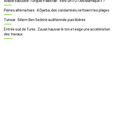
Arabie saoudite-Turquie-Pakistan : Vers un « OTAN islamique » ?
Peines alternatives : A Djerba, des condamnés nettoient les plages
Tunisie : Sihem Ben Sedrine auditionnée puis libérée
Entrée sud de Tunis : Zouari hausse le ton et exige une accélération
des travaux