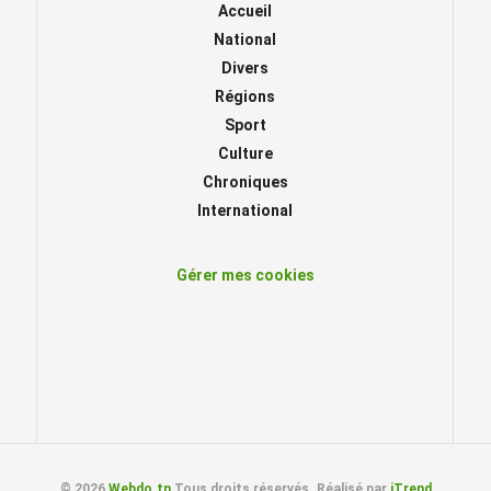
Accueil
National
Divers
Régions
Sport
Culture
Chroniques
International
Gérer mes cookies
© 2026
Webdo.tn
Tous droits réservés. Réalisé par
iTrend