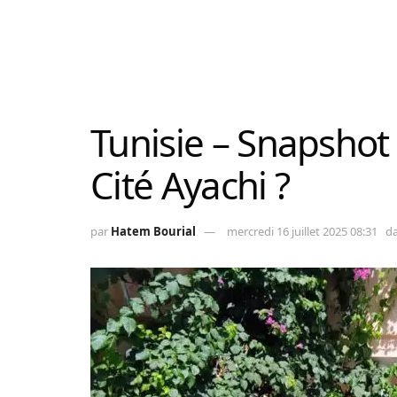
Tunisie – Snapshot 
Cité Ayachi ?
par
Hatem Bourial
mercredi 16 juillet 2025 08:31
d