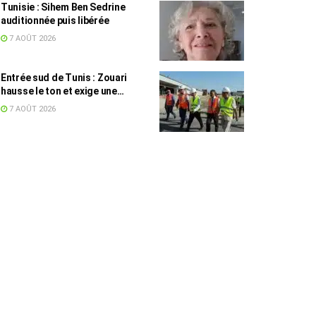
Tunisie : Sihem Ben Sedrine
auditionnée puis libérée
7 AOÛT 2026
Entrée sud de Tunis : Zouari
hausse le ton et exige une
accélération des travaux
7 AOÛT 2026