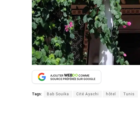
WEB
DO
AJOUTER
COMME
SOURCE PRÉFÉRÉE SUR GOOGLE
Tags:
Bab Souika
Cité Ayachi
hôtel
Tunis