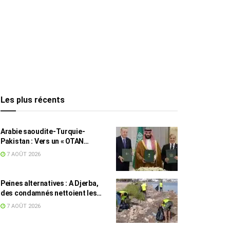
Les plus récents
Arabie saoudite-Turquie-
Pakistan : Vers un « OTAN
islamique » ?
7 AOÛT 2026
Peines alternatives : A Djerba,
des condamnés nettoient les
plages
7 AOÛT 2026