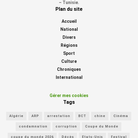
– Tunisie.
Plan du site
Accueil
National
Divers
Régions
Sport
Culture
Chroniques
International
Gérer mes cookies
Tags
Algérie
ARP
arrestation
BCT
chine
Cinéma
condamnation
corruption
Coupe du Monde
coupe du monde 2026
Décès
Etats-Unis
Festival