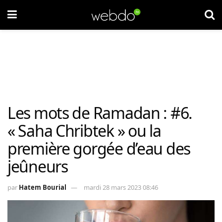
Les mots de Ramadan : #6.
« Saha Chribtek » ou la
première gorgée d’eau des
jeûneurs
par
Hatem Bourial
mardi 28 mars 2023 08:46