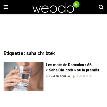
Étiquette :
saha chribtek
Les mots de Ramadan : #6.
« Saha Chribtek » ou la première
gorgée d’eau des jeûneurs
PAR
HATEM BOURIAL
28 MARS 2023