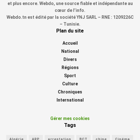
et plus encore. Webdo, une source fiable et indépendante au
cœur de l’info.
Webdo.tn est édité par la société YNJ SARL – RNE : 1209226C
– Tunisie.
Plan du site
Accueil
National
Divers
Régions
Sport
Culture
Chroniques
International
Gérer mes cookies
Tags
Algérie
ARP
arrestation
BCT
chine
Cinéma