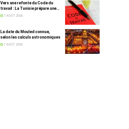
Vers une refonte du Code du
travail : La Tunisie prépare une
législation adaptée au
7 AOÛT 2026
télétravail et à l’économie des
plateformes
La date du Mouled connue,
selon les calculs astronomiques
7 AOÛT 2026