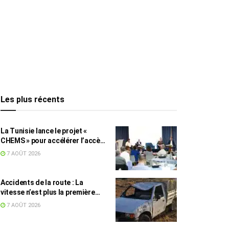
Les plus récents
La Tunisie lance le projet «
CHEMS » pour accélérer l’accès
des PME à l’énergie solaire
7 AOÛT 2026
Accidents de la route : La
vitesse n’est plus la première
cause, mais reste la plus
7 AOÛT 2026
meurtrière