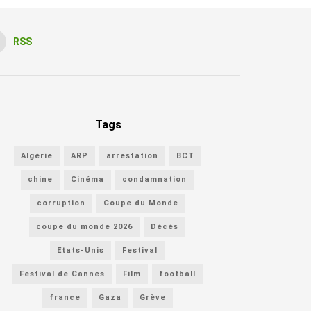
RSS
Tags
Algérie
ARP
arrestation
BCT
chine
Cinéma
condamnation
corruption
Coupe du Monde
coupe du monde 2026
Décès
Etats-Unis
Festival
Festival de Cannes
Film
football
france
Gaza
Grève