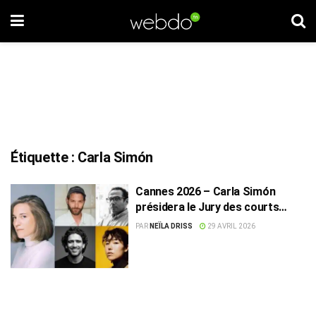
Étiquette :
Carla Simón
Cannes 2026 – Carla Simón
présidera le Jury des courts
métrages et de La Cinef
PAR
NEÏLA DRISS
29 AVRIL 2026