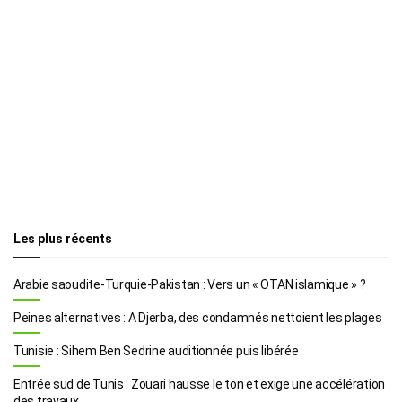
Les plus récents
Arabie saoudite-Turquie-Pakistan : Vers un « OTAN islamique » ?
Peines alternatives : A Djerba, des condamnés nettoient les plages
Tunisie : Sihem Ben Sedrine auditionnée puis libérée
Entrée sud de Tunis : Zouari hausse le ton et exige une accélération
des travaux