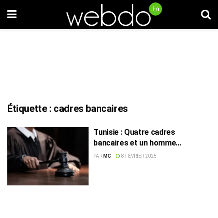
Étiquette :
cadres bancaires
Tunisie : Quatre cadres
bancaires et un homme
d’affaires renvoyés devant la
PAR
MC
8 FÉVRIER 2025
chambre criminelle