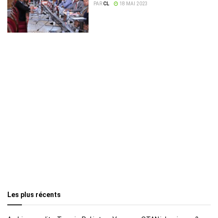
bureau du parlement
PAR
CL
18 MAI 2023
Les plus récents