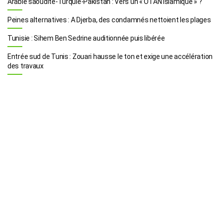
Arabie saoudite-Turquie-Pakistan : Vers un « OTAN islamique » ?
Peines alternatives : A Djerba, des condamnés nettoient les plages
Tunisie : Sihem Ben Sedrine auditionnée puis libérée
Entrée sud de Tunis : Zouari hausse le ton et exige une accélération
des travaux