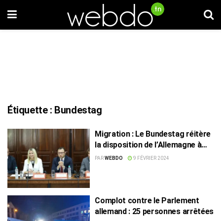
Étiquette :
Bundestag
Migration : Le Bundestag réitère
la disposition de l’Allemagne à
coopérer avec la Tunisie
PAR
WEBDO
9 FÉVRIER 2024
Complot contre le Parlement
allemand : 25 personnes arrêtées