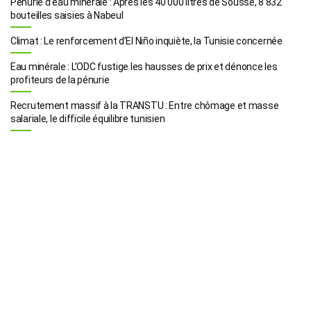
Pénurie d’eau minérale : Après les 40 000 litres de Sousse, 8 832
bouteilles saisies à Nabeul
Climat : Le renforcement d’El Niño inquiète, la Tunisie concernée
Eau minérale : L’ODC fustige les hausses de prix et dénonce les
profiteurs de la pénurie
Recrutement massif à la TRANSTU : Entre chômage et masse
salariale, le difficile équilibre tunisien