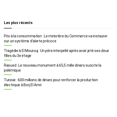
Les plus récents
Prix à la consommation : Le ministère du Commerce va instaurer
sur un système d’alerte précoce
Tragédie à El Mourouj : Un père interpellé après avoir jeté ses deux
filles du 3e étage
Raoued : Le nouveau monument à 65,5 mille dinars suscite la
polémique
Tunisie : 600 millions de dinars pour renforcer la production
électrique à Borj El Amri