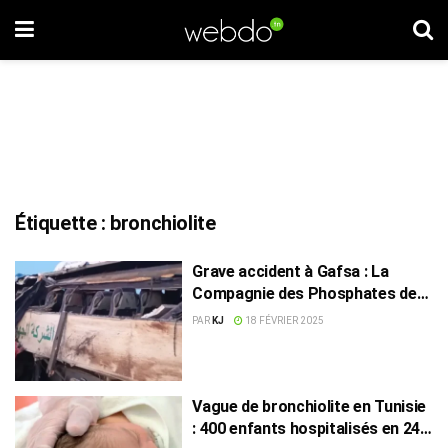
Étiquette :
bronchiolite
Grave accident à Gafsa : La
Compagnie des Phosphates de
Gafsa nie toute implication
PAR
KJ
18 FÉVRIER 2025
Vague de bronchiolite en Tunisie
: 400 enfants hospitalisés en 24