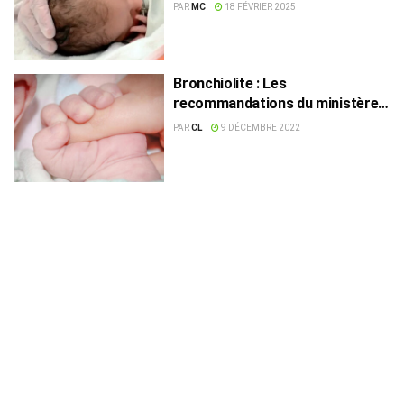
heures
PAR
MC
18 FÉVRIER 2025
Bronchiolite : Les
recommandations du ministère
de la Santé
PAR
CL
9 DÉCEMBRE 2022