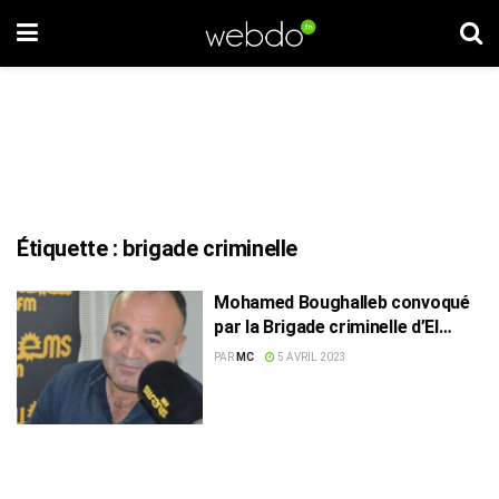
Étiquette :
brigade criminelle
Mohamed Boughalleb convoqué
par la Brigade criminelle d’El
Gorjani
PAR
MC
5 AVRIL 2023