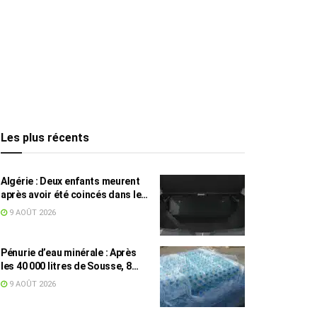
Les plus récents
Algérie : Deux enfants meurent
après avoir été coincés dans le
coffre d’une voiture
9 AOÛT 2026
Pénurie d’eau minérale : Après
les 40 000 litres de Sousse, 8
832 bouteilles saisies à Nabeul
9 AOÛT 2026