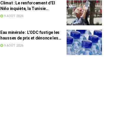
Climat : Le renforcement d’El
Niño inquiète, la Tunisie
concernée
9 AOÛT 2026
Eau minérale : L’ODC fustige les
hausses de prix et dénonce les
profiteurs de la pénurie
9 AOÛT 2026