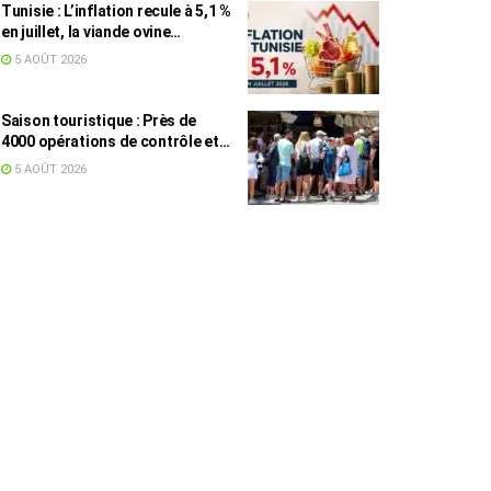
Tunisie : L’inflation recule à 5,1 %
en juillet, la viande ovine
toujours en tête des hausses
5 AOÛT 2026
(+16,7 %)
Saison touristique : Près de
4000 opérations de contrôle et
6,75 millions de dinars pour
5 AOÛT 2026
renforcer les municipalités
touristiques