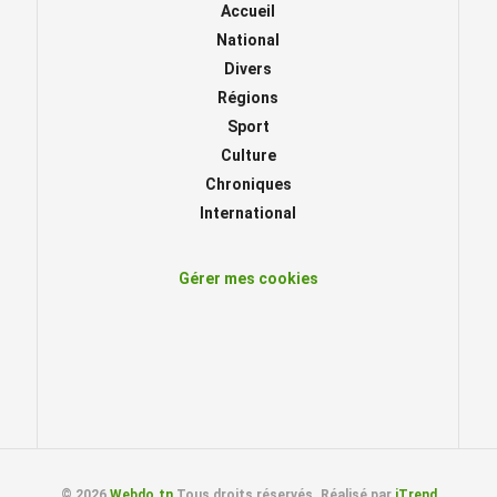
Accueil
National
Divers
Régions
Sport
Culture
Chroniques
International
Gérer mes cookies
© 2026
Webdo.tn
Tous droits réservés. Réalisé par
iTrend