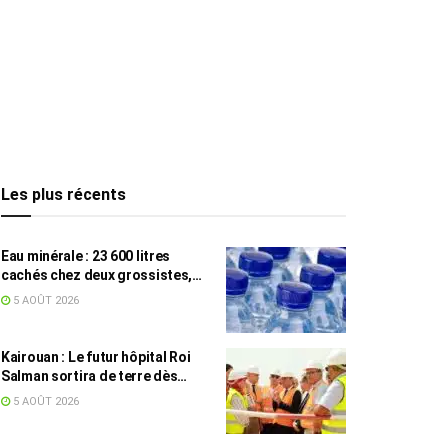
Les plus récents
Eau minérale : 23 600 litres
cachés chez deux grossistes,
les tensions persistent
5 AOÛT 2026
Kairouan : Le futur hôpital Roi
Salman sortira de terre dès
septembre
5 AOÛT 2026