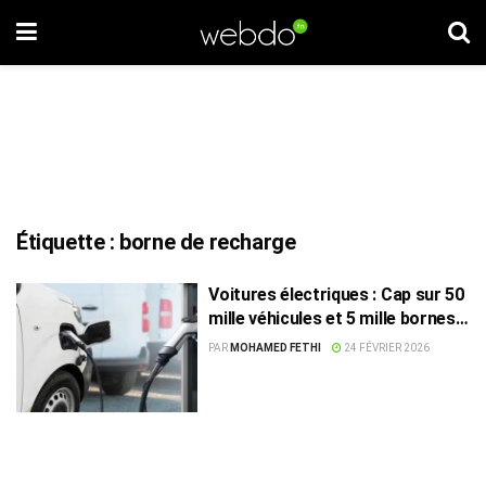
Étiquette :
borne de recharge
Voitures électriques : Cap sur 50
mille véhicules et 5 mille bornes à
l’horizon 2030
PAR
MOHAMED FETHI
24 FÉVRIER 2026