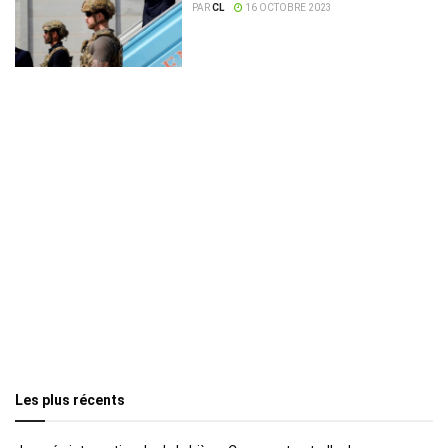
bunker !
PAR
CL
16 OCTOBRE 2023
Les plus récents