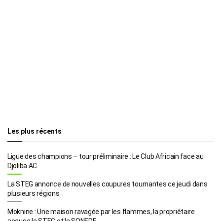
Les plus récents
Ligue des champions – tour préliminaire : Le Club Africain face au
Djoliba AC
La STEG annonce de nouvelles coupures tournantes ce jeudi dans
plusieurs régions
Moknine : Une maison ravagée par les flammes, la propriétaire
accuse la STEG et la SONEDE