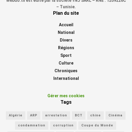
Webdo.tn est édité par la société YNJ SARL – RNE : 1209226C
– Tunisie.
Plan du site
Accueil
National
Divers
Régions
Sport
Culture
Chroniques
International
Gérer mes cookies
Tags
Algérie
ARP
arrestation
BCT
chine
Cinéma
condamnation
corruption
Coupe du Monde