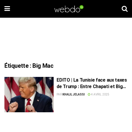
Étiquette :
Big Mac
EDITO | La Tunisie face aux taxes
de Trump : Entre Chapati et Big
Mac, qui l’emportera ?
PAR
KHALIL JELASSI
4 AVRIL 2025