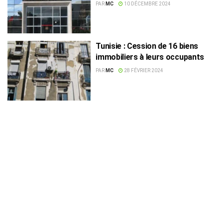
l’Etat
PAR
MC
10 DÉCEMBRE 2024
Tunisie : Cession de 16 biens
immobiliers à leurs occupants
PAR
MC
28 FÉVRIER 2024