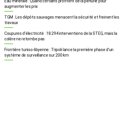
Eau minérale : Quand certains profitent de la pénurie pour
augmenter les prix
TGM : Les dépôts sauvages menacent la sécurité et freinent les
travaux
Coupures d’électricité : 18.294 interventions de la STEG, mais la
colère ne retombe pas
Frontière tuniso-libyenne : Tripoli lance la première phase d’un
système de surveillance sur 200 km